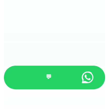
0% עמלה לקונים
סוכן AI זמין 24/7
ליווי מקצועי מלא
💬