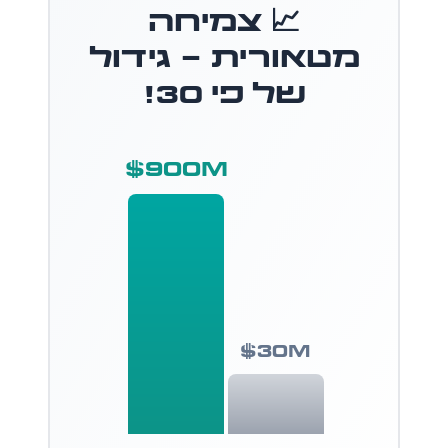
📈 צמיחה
מטאורית - גידול
של פי 30!
$900M
$30M