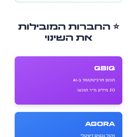
⭐ החברות המובילות
את השינוי
qbiq
תכנון ארכיטקטוני ב-AI
50 מיליון מ״ר תוכננו
Agora
ניהול נכסים דיגיטלי