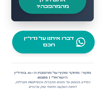
אתם חלק
מהמהפכה?
דברו איתנו על נדל״ן
חכם
מקור: מחקר מקיף על מהפכת ה-AI בנדל״ן
הישראלי | 2025
המידע מבוסס על נתונים מחברות PropTech מובילות,
דוחות השקעה וניתוחי שוק עדכניים