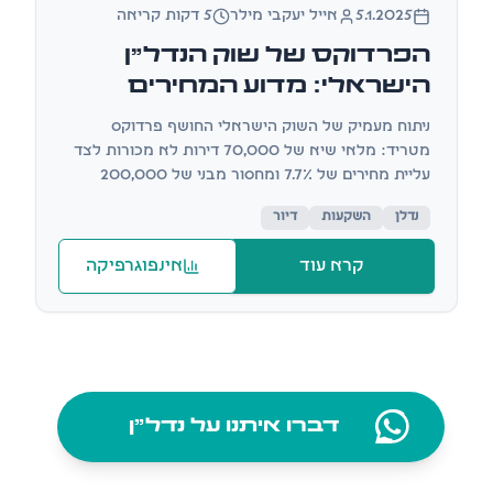
אינפוגרפיקה
5.1.2025
אייל יעקבי מילר
5 דקות קריאה
הפרדוקס של שוק הנדל"ן
הישראלי: מדוע המחירים
ממשיכים לטפס כשהמלאי
ניתוח מעמיק של השוק הישראלי החושף פרדוקס
בשיא?
מטריד: מלאי שיא של 70,000 דירות לא מכורות לצד
עליית מחירים של 7.7% ומחסור מבני של 200,000
דירות
נדלן
השקעות
דיור
קרא עוד
אינפוגרפיקה
דברו איתנו על נדל״ן