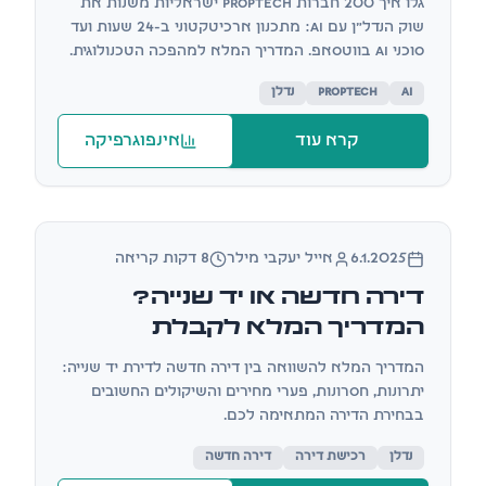
גלו איך 200 חברות PropTech ישראליות משנות את
שוק הנדל״ן עם AI: מתכנון ארכיטקטוני ב-24 שעות ועד
סוכני AI בווטסאפ. המדריך המלא למהפכה הטכנולוגית.
AI
PropTech
נדלן
קרא עוד
אינפוגרפיקה
אינפוגרפיקה
6.1.2025
אייל יעקבי מילר
8 דקות קריאה
דירה חדשה או יד שנייה?
המדריך המלא לקבלת
ההחלטה החשובה בחייכם
המדריך המלא להשוואה בין דירה חדשה לדירת יד שנייה:
יתרונות, חסרונות, פערי מחירים והשיקולים החשובים
בבחירת הדירה המתאימה לכם.
נדלן
רכישת דירה
דירה חדשה